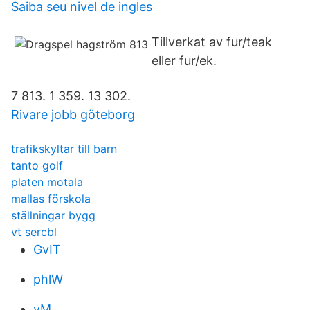
Saiba seu nivel de ingles
Tillverkat av fur/teak
eller fur/ek.
7 813. 1 359. 13 302.
Rivare jobb göteborg
trafikskyltar till barn
tanto golf
platen motala
mallas förskola
ställningar bygg
vt sercbl
GvIT
phlW
vM