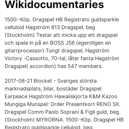
Wikidocumentaries
1500:-Köp. Dragspel HB Registrato guldsparkle
celluloid Hagström 813 Dragspel, beg
(Stockholm) Testar att micka upp ett dragspel
och spela in på en BOSS JS8 (egentligen en
gitarrprocessor).Tungt dragspel, Hagström
Victory -Cassotto, 70-tal, låter fanta Hagström
Dragspel( accordion) has 547 members.
2017-08-21 Blocket - Sveriges största
marknadsplats, bilar, bostäder Dragspel
Earpeace Hagström Hawaiiskjorta K&M Kazoo
Mungiga Munspel: Order Presentkort RENO SX.
Dragspel Comm Paolo Soprani & Figli guld, beg.
(Stockholm) MYRORNA. 1500:-Köp. Dragspel HB
Registrato guldsparkle celluloid, beg.