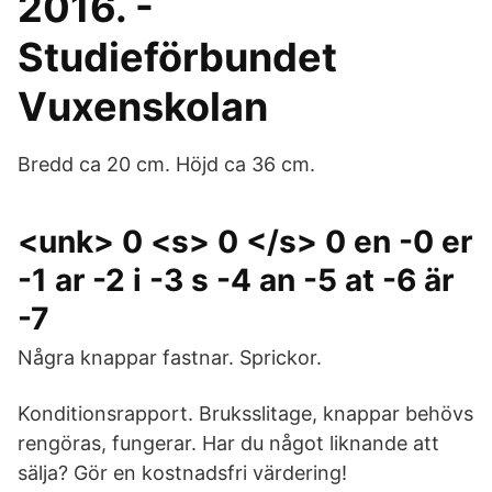
2016. -
Studieförbundet
Vuxenskolan
Bredd ca 20 cm. Höjd ca 36 cm.
<unk> 0 <s> 0 </s> 0 en -0 er
-1 ar -2 i -3 s -4 an -5 at -6 är
-7
Några knappar fastnar. Sprickor.
Konditionsrapport. Bruksslitage, knappar behövs
rengöras, fungerar. Har du något liknande att
sälja? Gör en kostnadsfri värdering!