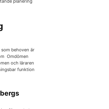
ftande planering
g
n som behoven är
t som Omdömen
dömen och läraren
ingsbar funktion
sbergs