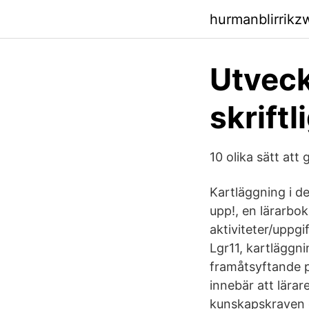
hurmanblirrik
Utveck
skriftl
10 olika sätt at
Kartläggning i de
upp!, en lärarbok
aktiviteter/uppg
Lgr11, kartläggn
framåtsyftande p
innebär att lära
kunskapskraven o