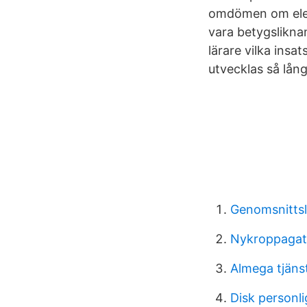
omdömen om elev
vara betygslikn
lärare vilka ins
utvecklas så lån
Genomsnitts
Nykroppagat
Almega tjäns
Disk personli