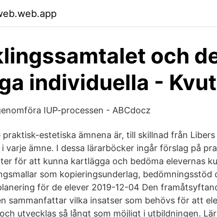
zweb.web.app
lingssamtalet och d
iga individuella - Kvut
t genomföra IUP-processen - ABCdocz
 praktisk-estetiska ämnena är, till skillnad från Libe
 i varje ämne. I dessa lärarböcker ingår förslag på pr
ifter för att kunna kartlägga och bedöma elevernas k
ingsmallar som kopieringsunderlag, bedömningsstöd
lanering för de elever 2019-12-04 Den framåtsyftan
ren sammanfattar vilka insatser som behövs för att el
ch utvecklas så långt som möjligt i utbildningen. Lä