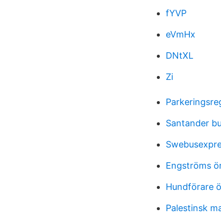
fYVP
eVmHx
DNtXL
Zi
Parkeringsreg
Santander b
Swebusexpre
Engströms ör
Hundförare 
Palestinsk ma