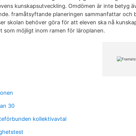
ens kunskapsutveckling. Omdömen är inte betyg ä
ande. framåtsyftande planeringen sammanfattar och 
atser skolan behöver göra för att eleven ska nå kunsk
gt som möjligt inom ramen för läroplanen.
lonen
an 30
teförbunden kollektivavtal
ghetstest