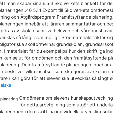
t man skapar sina 6.5.3 Skolverkets blankett för d
laneringen..46 5.1.1 Export till Skolverkets omdömes
edning och Åtgärdsprogram Framåtsyftande planering
laneringen innebär att läraren sammanfattar och besk
 göras av skolan samt vad eleven och vårdnadshavar
vecklas så långt som möjligt. Stödmaterialet riktar sig 
obligatoriska skolformerna: grundskolan, grundsärsk
. I materialet får du exempel på hur den skriftliga ind
en kan se ut för omdömen och den framåtsyftande pl
lanering. Den framåtsyftande planeringen innebär at
 beskriver vilka insatser som ska göras av skolan s
ren kan göra för att eleven ska utvecklas så långt s
elska
Omdömena om elevens kunskapsutveckling li
för detta arbete. ning som utgör ett underl
aneringen i den skriftliga individuella utvecklingsplan