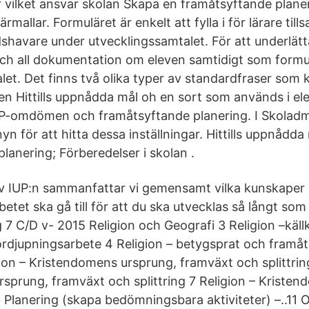
r vilket ansvar skolan Skapa en framåtsyftande planer
mallar. Formuläret är enkelt att fylla i för lärare ti
shavare under utvecklingssamtalet. För att underlätt
och all dokumentation om eleven samtidigt som formulä
et. Det finns två olika typer av standardfraser som k
nen Hittills uppnådda mål oh en sort som används i el
P-omdömen och framåtsyftande planering. I Skoladmi
 för att hitta dessa inställningar. Hittills uppnådda
lanering; Förberedelser i skolan .
av IUP:n sammanfattar vi gemensamt vilka kunskaper 
etet ska gå till för att du ska utvecklas så långt som 
7 C/D v- 2015 Religion och Geografi 3 Religion –källkr
ördjupningsarbete 4 Religion – betygsprat och framå
ion – Kristendomens ursprung, framväxt och splittring
sprung, framväxt och splittring 7 Religion – Kriste
Planering (skapa bedömningsbara aktiviteter) –..11 O