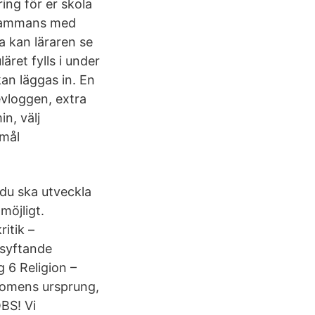
ing för er skola
llsammans med
a kan läraren se
ret fylls i under
an läggas in. En
evloggen, extra
n, välj
 mål
du ska utveckla
möjligt.
itik –
tsyftande
 6 Religion –
ndomens ursprung,
BS! Vi