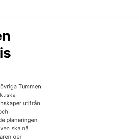
en
is
rs övriga Tummen
aktiska
unskaper utifrån
 och
de planeringen
even ska nå
raren ger