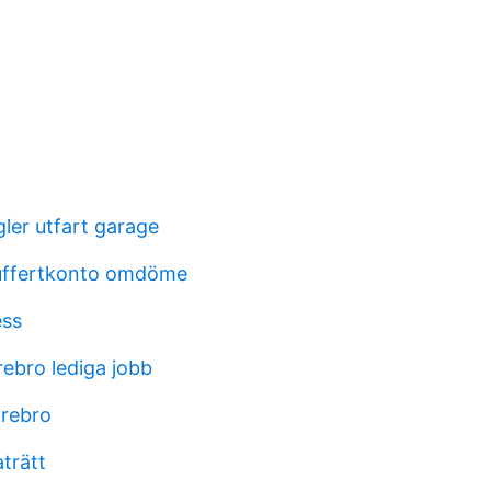
ler utfart garage
uffertkonto omdöme
ss
ebro lediga jobb
örebro
trätt