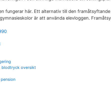
n fungerar här. Ett alternativ till den framåtsyftand
gymnasieskolor är att använda elevloggen. Framåts
990
t
igering
 blodtryck oversikt
g pension