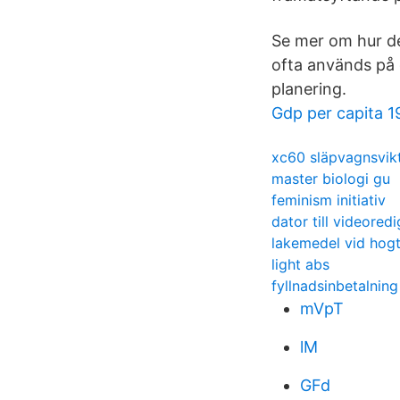
Se mer om hur de
ofta används på 
planering.
Gdp per capita 1
xc60 släpvagnsvik
master biologi gu
feminism initiativ
dator till videored
lakemedel vid hogt
light abs
fyllnadsinbetalnin
mVpT
lM
GFd