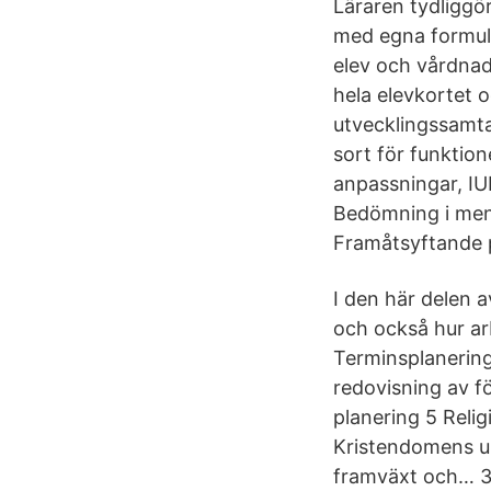
Läraren tydliggö
med egna formulär
elev och vårdnad
hela elevkortet 
utvecklingssamtal
sort för funktio
anpassningar, IU
Bedömning i menyn
Framåtsyftande p
I den här delen 
och också hur arb
Terminsplanering 
redovisning av f
planering 5 Relig
Kristendomens ur
framväxt och… 3 