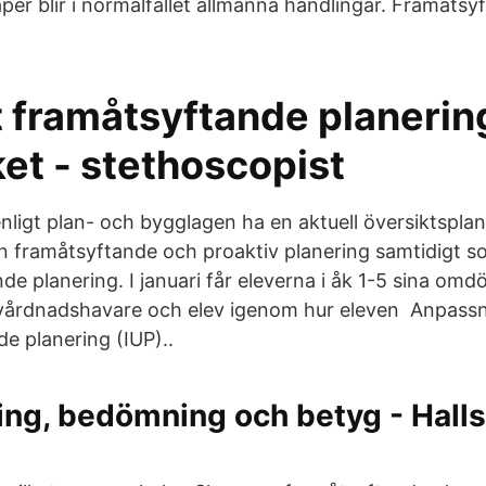
per blir i normalfallet allmänna handlingar. Framåtsy
t framåtsyftande planerin
et - stethoscopist
igt plan- och bygglagen ha en aktuell översiktspla
en framåtsyftande och proaktiv planering samtidig
de planering. I januari får eleverna i åk 1-5 sina om
 vårdnadshavare och elev igenom hur eleven Anpassn
e planering (IUP)..
ing, bedömning och betyg - Hall