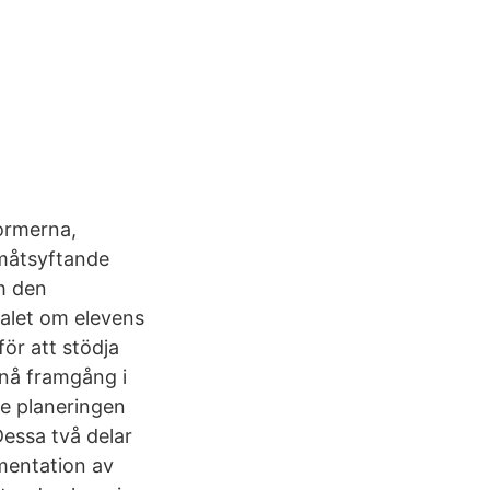
formerna,
amåtsyftande
ch den
alet om elevens
för att stödja
 nå framgång i
de planeringen
Dessa två delar
mentation av