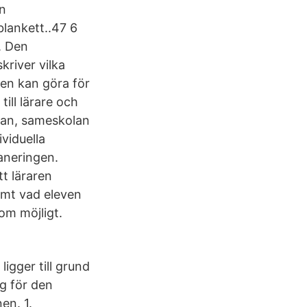
en
blankett..47 6
. Den
river vilka
en kan göra för
till lärare och
olan, sameskolan
ividuella
aneringen.
t läraren
amt vad eleven
om möjligt.
gger till grund
ag för den
en. 1.