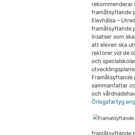
rekommenderar at
framåtsyftande p
Elevhälsa – Utr
framåtsyftande p
insatser som ska
att eleven ska ut
rektorer vid de 
och specialskolan
utvecklingsplan
Framåtsyftande p
sammanfattar och
och vårdnadshava
Örlogsfartyg eng
framåtsyftande pl