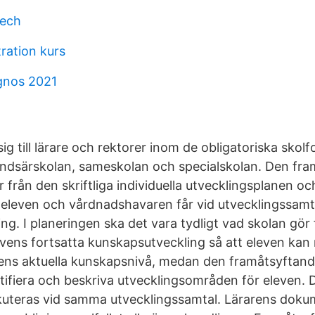
eech
ration kurs
gnos 2021
 sig till lärare och rektorer inom de obligatoriska skol
ndsärskolan, sameskolan och specialskolan. Den fr
 från den skriftliga individuella utvecklingsplanen o
eleven och vårdnadshavaren får vid utvecklingssamt
g. I planeringen ska det vara tydligt vad skolan gör 
evens fortsatta kunskapsutveckling så att eleven kan
vens aktuella kunskapsnivå, medan den framåtsyftan
dentifiera och beskriva utvecklingsområden för eleven. 
kuteras vid samma utvecklingssamtal. Lärarens doku