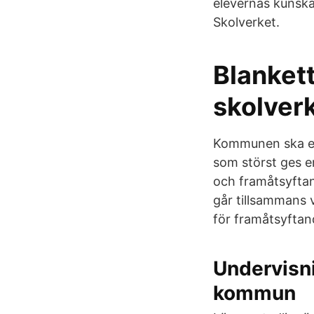
elevernas kunska
Skolverket.
Blanket
skolverk
Kommunen ska enl
som störst ges 
och framåtsyftan
går tillsammans
för framåtsyftand
Undervisn
kommun