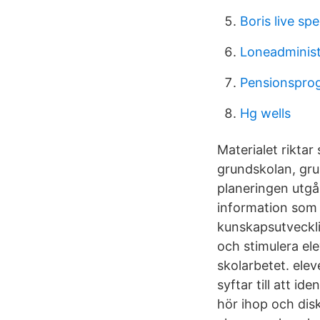
Boris live sp
Loneadminist
Pensionspro
Hg wells
Materialet riktar
grundskolan, gru
planeringen utgår
information som 
kunskapsutvecklin
och stimulera el
skolarbetet. ele
syftar till att i
hör ihop och dis